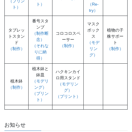
（プリン
ト）
（Re-
ト）
try）
番号スタ
マスク
ンプ
タブレッ
ボック
植物の子
（制作断
コロコロスペ
トスタン
ス
株サポー
念）
ーサー
ド
（モデ
ト
（それな
（制作）
（制作）
リン
（制作）
りに納
グ）
得）
植木鉢と
ハクキンカイ
鉢皿
ロ用スタンド
植木鉢
（モデリ
（モデリン
（制作）
ング）
グ）
（プリン
（プリント）
ト）
お知らせ