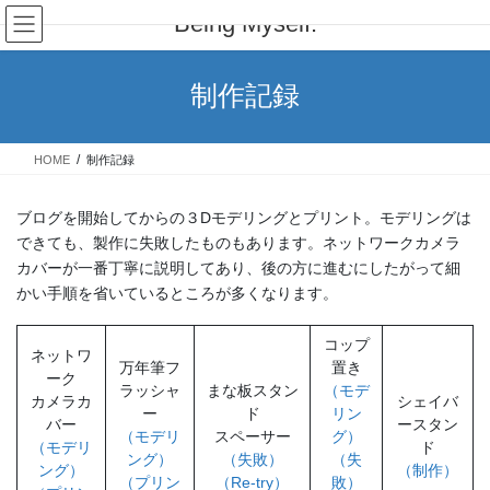
コ
ナ
Being Myself.
ン
ビ
テ
ゲ
ン
ー
制作記録
ツ
シ
へ
ョ
ス
ン
HOME
制作記録
キ
に
ッ
移
プ
動
ブログを開始してからの３Dモデリングとプリント。モデリングは
できても、製作に失敗したものもあります。ネットワークカメラ
カバーが一番丁寧に説明してあり、後の方に進むにしたがって細
かい手順を省いているところが多くなります。
コップ
ネットワ
万年筆フ
置き
ーク
ラッシャ
まな板スタン
（モデ
カメラカ
シェイバ
ー
ド
リン
バー
ースタン
（モデリ
スペーサー
グ）
（モデリ
ド
ング）
（失敗）
（失
ング）
（制作）
（プリン
（Re-try）
敗）